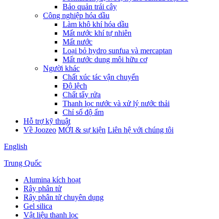
Bảo quản trái cây
Công nghiệp hóa dầu
Làm khô khí hóa dầu
Mất nước khí tự nhiên
Mất nước
Loại bỏ hydro sunfua và mercaptan
Mất nước dung môi hữu cơ
Người khác
Chất xúc tác vận chuyển
Độ lệch
Chất tẩy rửa
Thanh lọc nước và xử lý nước thải
Chỉ số độ ẩm
Hỗ trợ kỹ thuật
Về Joozeo
MỚI & sự kiện
Liên hệ với chúng tôi
English
Trung Quốc
Alumina kích hoạt
Rây phân tử
Rây phân tử chuyên dụng
Gel silica
Vật liệu thanh lọc