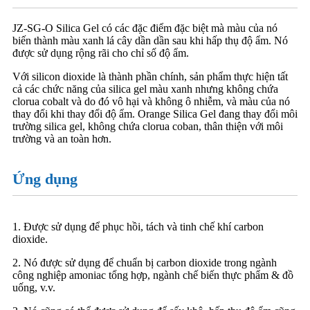
JZ-SG-O Silica Gel có các đặc điểm đặc biệt mà màu của nó
biến thành màu xanh lá cây dần dần sau khi hấp thụ độ ẩm. Nó
được sử dụng rộng rãi cho chỉ số độ ẩm.
Với silicon dioxide là thành phần chính, sản phẩm thực hiện tất
cả các chức năng của silica gel màu xanh nhưng không chứa
clorua cobalt và do đó vô hại và không ô nhiễm, và màu của nó
thay đổi khi thay đổi độ ẩm. Orange Silica Gel đang thay đổi môi
trường silica gel, không chứa clorua coban, thân thiện với môi
trường và an toàn hơn.
Ứng dụng
1. Được sử dụng để phục hồi, tách và tinh chế khí carbon
dioxide.
2. Nó được sử dụng để chuẩn bị carbon dioxide trong ngành
công nghiệp amoniac tổng hợp, ngành chế biến thực phẩm & đồ
uống, v.v.