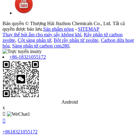
Bản quyền © Thượng Hải Jiuzhou Chemicals Co., Ltd. Tất cả
quyền được bảo lưu.
Sản phẩm nóng
-
SITEMAP
Thay thế hút ẩm cho máy sấy không khí
,
Rây phân tử carbon
zeolite
,
Cột sàng phân tử
,
Bột rây phân tử zeolite
,
Carbon dừa hoạt
hóa
,
Sàng phân tử carbon cms280
,
+86-18321055172
Android
x


+8618321055172