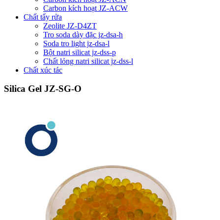
Carbon kích hoạt JZ-ACW
Chất tẩy rửa
Zeolite JZ-D4ZT
Tro soda dày đặc jz-dsa-h
Soda tro light jz-dsa-l
Bột natri silicat jz-dss-p
Chất lỏng natri silicat jz-dss-l
Chất xúc tác
Silica Gel JZ-SG-O