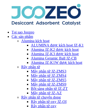
Tại sao Joozeo
Các sản phẩm
Alumina kích hoạt
ALUMINA được kích hoạt JZ-K1
Alumina JZ-K2 được kích hoạt
Alumina JZ-K3 được kích hoạt
Alumina Geramic Ball JZ-CB
Alumina JZ-K1W được kích hoạt
Rây phân tử
Mây phân tử JZ-ZMS3
Mây phân tử JZ-ZMS4
Mây phân tử JZ-ZMS5
Mây phân tử JZ-ZMS9
Bột sàng phân tử JZ-ZT
Mây phân tử JZ-AZ
Rây phân tử chuyên dụng
Rây phân tử oxy JZ-OI
Rây phân tử oxy