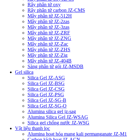
Rây phân tử oxy
Rây phân tử carbon JZ-CMS
Mây phân tử JZ-512H
Mây phân tử JZ-2zas
Mây phân tử JZ-3zas
Mây phân tử JZ-ZRF
Mây phân tử JZ-ZNG
Mây phân tử JZ-Zac
Mây phân tử JZ-ZHS
Mây phân tử JZ-Zig
Mây phân tử JZ-404B
Sàng phân tử gói JZ-MSDB
Gel silica
Silica Gel JZ-ASG
Silica Gel JZ-BSG
Silica Gel JZ-CSG
Silica Gel JZ-PSG
Silica Gel JZ-SG-B
Silica Gel JZ-SG-O
Alumina silica gel jz-sag
Alumina Silica Gel JZ-WSAG
Silica gel chống nước JZ-WSG
Vật liệu thanh lọc
Alumina hoạt hóa mang kali permanganate JZ-M1
Carbon kích hoạt JZ-ACN