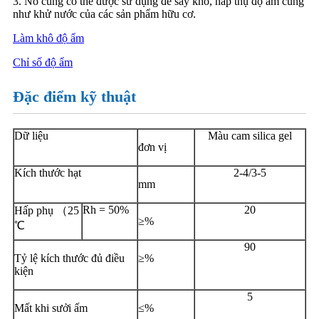
3. Nó cũng có thể được sử dụng để sấy khô, hấp thụ độ ẩm cũng
như khử nước của các sản phẩm hữu cơ.
Làm khô độ ẩm
Chỉ số độ ẩm
Đặc điểm kỹ thuật
Dữ liệu
Màu cam silica gel
đơn vị
Kích thước hạt
2-4/3-5
mm
Rh = 50%
20
Hấp phụ （25
≥%
℃
90
Tỷ lệ kích thước đủ điều
≥%
kiện
5
Mất khi sưởi ấm
≤%