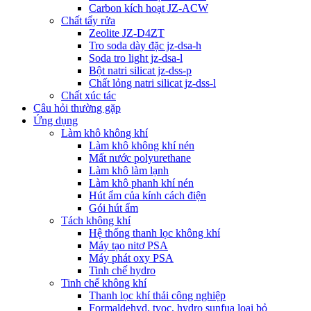
Carbon kích hoạt JZ-ACW
Chất tẩy rửa
Zeolite JZ-D4ZT
Tro soda dày đặc jz-dsa-h
Soda tro light jz-dsa-l
Bột natri silicat jz-dss-p
Chất lỏng natri silicat jz-dss-l
Chất xúc tác
Câu hỏi thường gặp
Ứng dụng
Làm khô không khí
Làm khô không khí nén
Mất nước polyurethane
Làm khô làm lạnh
Làm khô phanh khí nén
Hút ẩm của kính cách điện
Gói hút ẩm
Tách không khí
Hệ thống thanh lọc không khí
Máy tạo nitơ PSA
Máy phát oxy PSA
Tinh chế hydro
Tinh chế không khí
Thanh lọc khí thải công nghiệp
Formaldehyd, tvoc, hydro sunfua loại bỏ