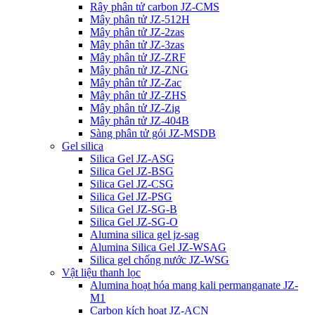
Rây phân tử carbon JZ-CMS
Mây phân tử JZ-512H
Mây phân tử JZ-2zas
Mây phân tử JZ-3zas
Mây phân tử JZ-ZRF
Mây phân tử JZ-ZNG
Mây phân tử JZ-Zac
Mây phân tử JZ-ZHS
Mây phân tử JZ-Zig
Mây phân tử JZ-404B
Sàng phân tử gói JZ-MSDB
Gel silica
Silica Gel JZ-ASG
Silica Gel JZ-BSG
Silica Gel JZ-CSG
Silica Gel JZ-PSG
Silica Gel JZ-SG-B
Silica Gel JZ-SG-O
Alumina silica gel jz-sag
Alumina Silica Gel JZ-WSAG
Silica gel chống nước JZ-WSG
Vật liệu thanh lọc
Alumina hoạt hóa mang kali permanganate JZ-
M1
Carbon kích hoạt JZ-ACN