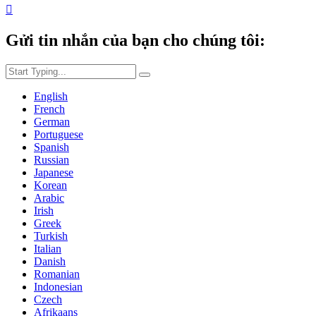

Gửi tin nhắn của bạn cho chúng tôi:
English
French
German
Portuguese
Spanish
Russian
Japanese
Korean
Arabic
Irish
Greek
Turkish
Italian
Danish
Romanian
Indonesian
Czech
Afrikaans