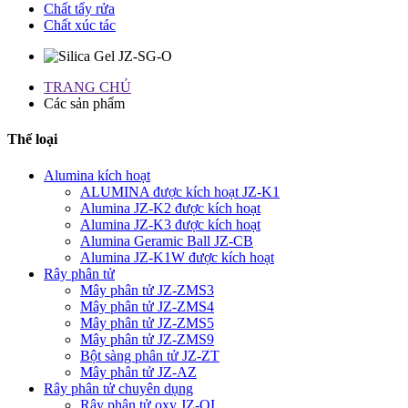
Chất tẩy rửa
Chất xúc tác
TRANG CHỦ
Các sản phẩm
Thể loại
Alumina kích hoạt
ALUMINA được kích hoạt JZ-K1
Alumina JZ-K2 được kích hoạt
Alumina JZ-K3 được kích hoạt
Alumina Geramic Ball JZ-CB
Alumina JZ-K1W được kích hoạt
Rây phân tử
Mây phân tử JZ-ZMS3
Mây phân tử JZ-ZMS4
Mây phân tử JZ-ZMS5
Mây phân tử JZ-ZMS9
Bột sàng phân tử JZ-ZT
Mây phân tử JZ-AZ
Rây phân tử chuyên dụng
Rây phân tử oxy JZ-OI