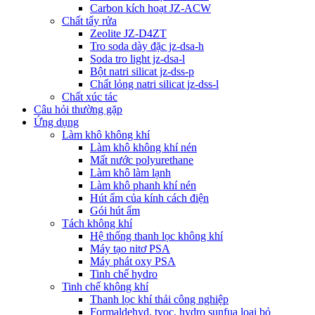
Carbon kích hoạt JZ-ACW
Chất tẩy rửa
Zeolite JZ-D4ZT
Tro soda dày đặc jz-dsa-h
Soda tro light jz-dsa-l
Bột natri silicat jz-dss-p
Chất lỏng natri silicat jz-dss-l
Chất xúc tác
Câu hỏi thường gặp
Ứng dụng
Làm khô không khí
Làm khô không khí nén
Mất nước polyurethane
Làm khô làm lạnh
Làm khô phanh khí nén
Hút ẩm của kính cách điện
Gói hút ẩm
Tách không khí
Hệ thống thanh lọc không khí
Máy tạo nitơ PSA
Máy phát oxy PSA
Tinh chế hydro
Tinh chế không khí
Thanh lọc khí thải công nghiệp
Formaldehyd, tvoc, hydro sunfua loại bỏ