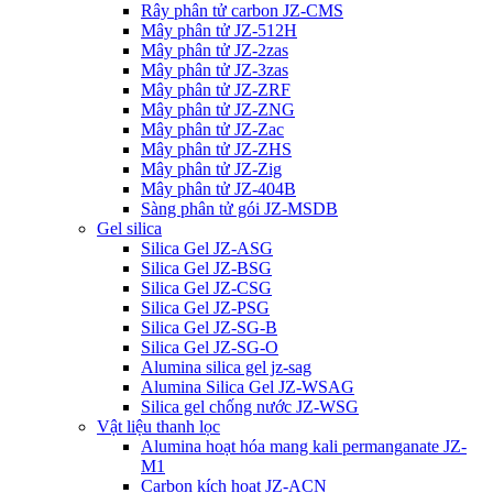
Rây phân tử carbon JZ-CMS
Mây phân tử JZ-512H
Mây phân tử JZ-2zas
Mây phân tử JZ-3zas
Mây phân tử JZ-ZRF
Mây phân tử JZ-ZNG
Mây phân tử JZ-Zac
Mây phân tử JZ-ZHS
Mây phân tử JZ-Zig
Mây phân tử JZ-404B
Sàng phân tử gói JZ-MSDB
Gel silica
Silica Gel JZ-ASG
Silica Gel JZ-BSG
Silica Gel JZ-CSG
Silica Gel JZ-PSG
Silica Gel JZ-SG-B
Silica Gel JZ-SG-O
Alumina silica gel jz-sag
Alumina Silica Gel JZ-WSAG
Silica gel chống nước JZ-WSG
Vật liệu thanh lọc
Alumina hoạt hóa mang kali permanganate JZ-
M1
Carbon kích hoạt JZ-ACN