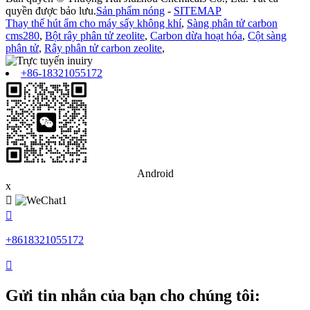
quyền được bảo lưu.
Sản phẩm nóng
-
SITEMAP
Thay thế hút ẩm cho máy sấy không khí
,
Sàng phân tử carbon
cms280
,
Bột rây phân tử zeolite
,
Carbon dừa hoạt hóa
,
Cột sàng
phân tử
,
Rây phân tử carbon zeolite
,
+86-18321055172
Android
x


+8618321055172

Gửi tin nhắn của bạn cho chúng tôi: