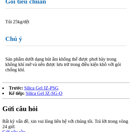
Gói tiêu chuẩn
Túi 25kg/dệt
Chú ý
Sản phẩm dưới dạng hút ẩm không thể được phơi bày trong
không khí mở và nên được lưu trữ trong điều kiện khô với gói
chống khí.
Trước:
Silica Gel JZ-PSG
Kế tiếp:
Silica Gel JZ-SG-O
Gửi câu hỏi
Bất kỳ vấn đề, xin vui lòng liên hệ với chúng tôi. Trả lời trong vòng
24 giờ.
Gửi yêu cầu