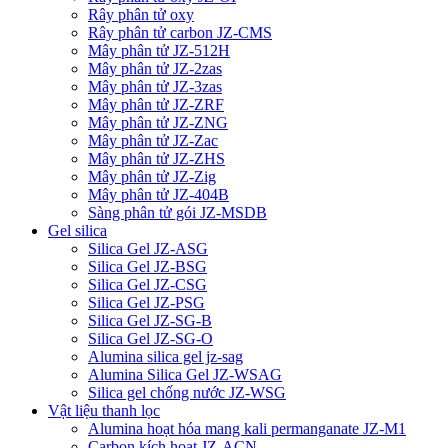
Rây phân tử oxy
Rây phân tử carbon JZ-CMS
Mây phân tử JZ-512H
Mây phân tử JZ-2zas
Mây phân tử JZ-3zas
Mây phân tử JZ-ZRF
Mây phân tử JZ-ZNG
Mây phân tử JZ-Zac
Mây phân tử JZ-ZHS
Mây phân tử JZ-Zig
Mây phân tử JZ-404B
Sàng phân tử gói JZ-MSDB
Gel silica
Silica Gel JZ-ASG
Silica Gel JZ-BSG
Silica Gel JZ-CSG
Silica Gel JZ-PSG
Silica Gel JZ-SG-B
Silica Gel JZ-SG-O
Alumina silica gel jz-sag
Alumina Silica Gel JZ-WSAG
Silica gel chống nước JZ-WSG
Vật liệu thanh lọc
Alumina hoạt hóa mang kali permanganate JZ-M1
Carbon kích hoạt JZ-ACN