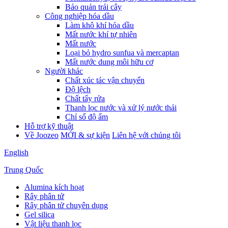
Bảo quản trái cây
Công nghiệp hóa dầu
Làm khô khí hóa dầu
Mất nước khí tự nhiên
Mất nước
Loại bỏ hydro sunfua và mercaptan
Mất nước dung môi hữu cơ
Người khác
Chất xúc tác vận chuyển
Độ lệch
Chất tẩy rửa
Thanh lọc nước và xử lý nước thải
Chỉ số độ ẩm
Hỗ trợ kỹ thuật
Về Joozeo
MỚI & sự kiện
Liên hệ với chúng tôi
English
Trung Quốc
Alumina kích hoạt
Rây phân tử
Rây phân tử chuyên dụng
Gel silica
Vật liệu thanh lọc