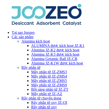
Tại sao Joozeo
Các sản phẩm
Alumina kích hoạt
ALUMINA được kích hoạt JZ-K1
Alumina JZ-K2 được kích hoạt
Alumina JZ-K3 được kích hoạt
Alumina Geramic Ball JZ-CB
Alumina JZ-K1W được kích hoạt
Rây phân tử
Mây phân tử JZ-ZMS3
Mây phân tử JZ-ZMS4
Mây phân tử JZ-ZMS5
Mây phân tử JZ-ZMS9
Bột sàng phân tử JZ-ZT
Mây phân tử JZ-AZ
Rây phân tử chuyên dụng
Rây phân tử oxy JZ-OI
Rây phân tử oxy