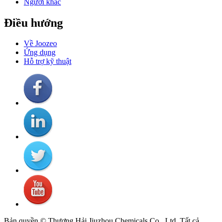
Người khác
Điều hướng
Về Joozeo
Ứng dụng
Hỗ trợ kỹ thuật
Bản quyền © Thượng Hải Jiuzhou Chemicals Co., Ltd. Tất cả