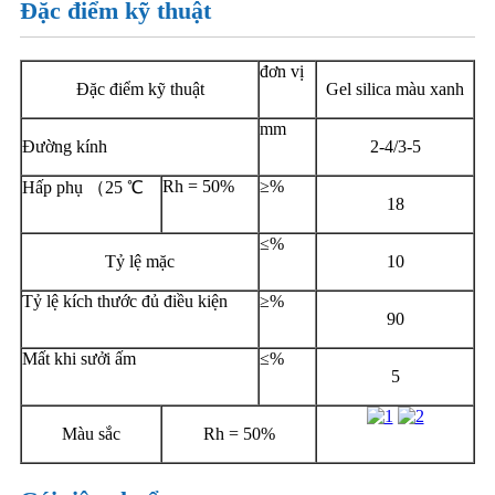
Đặc điểm kỹ thuật
đơn vị
Đặc điểm kỹ thuật
Gel silica màu xanh
mm
Đường kính
2-4/3-5
Rh = 50%
≥%
Hấp phụ （25 ℃
18
≤%
Tỷ lệ mặc
10
Tỷ lệ kích thước đủ điều kiện
≥%
90
Mất khi sưởi ấm
≤%
5
Màu sắc
Rh = 50%