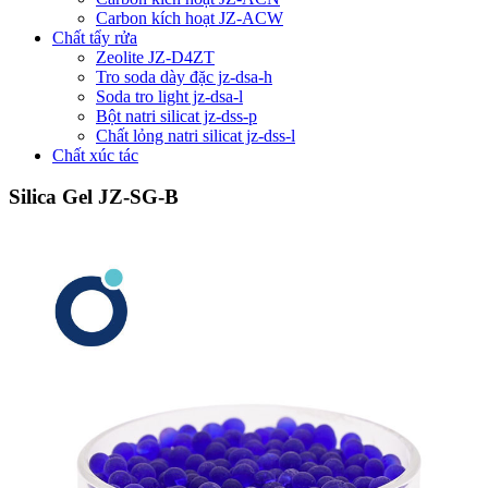
Carbon kích hoạt JZ-ACW
Chất tẩy rửa
Zeolite JZ-D4ZT
Tro soda dày đặc jz-dsa-h
Soda tro light jz-dsa-l
Bột natri silicat jz-dss-p
Chất lỏng natri silicat jz-dss-l
Chất xúc tác
Silica Gel JZ-SG-B