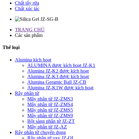
Chất tẩy rửa
Chất xúc tác
TRANG CHỦ
Các sản phẩm
Thể loại
Alumina kích hoạt
ALUMINA được kích hoạt JZ-K1
Alumina JZ-K2 được kích hoạt
Alumina JZ-K3 được kích hoạt
Alumina Geramic Ball JZ-CB
Alumina JZ-K1W được kích hoạt
Rây phân tử
Mây phân tử JZ-ZMS3
Mây phân tử JZ-ZMS4
Mây phân tử JZ-ZMS5
Mây phân tử JZ-ZMS9
Bột sàng phân tử JZ-ZT
Mây phân tử JZ-AZ
Rây phân tử chuyên dụng
Rây phân tử oxy JZ-OI