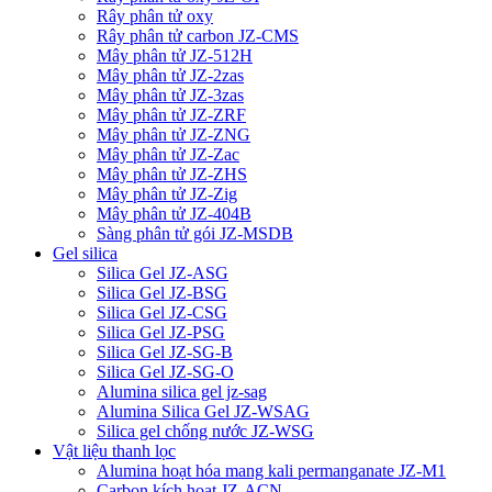
Rây phân tử oxy
Rây phân tử carbon JZ-CMS
Mây phân tử JZ-512H
Mây phân tử JZ-2zas
Mây phân tử JZ-3zas
Mây phân tử JZ-ZRF
Mây phân tử JZ-ZNG
Mây phân tử JZ-Zac
Mây phân tử JZ-ZHS
Mây phân tử JZ-Zig
Mây phân tử JZ-404B
Sàng phân tử gói JZ-MSDB
Gel silica
Silica Gel JZ-ASG
Silica Gel JZ-BSG
Silica Gel JZ-CSG
Silica Gel JZ-PSG
Silica Gel JZ-SG-B
Silica Gel JZ-SG-O
Alumina silica gel jz-sag
Alumina Silica Gel JZ-WSAG
Silica gel chống nước JZ-WSG
Vật liệu thanh lọc
Alumina hoạt hóa mang kali permanganate JZ-M1
Carbon kích hoạt JZ-ACN