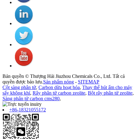
Bản quyền © Thượng Hải Jiuzhou Chemicals Co., Ltd. Tất cả
quyền được bảo lưu.
Sản phẩm nóng
-
SITEMAP
Cột sàng phân tử
,
Carbon dừa hoạt hóa
,
Thay thế hút ẩm cho máy
sấy không khí
,
Rây phân tử carbon zeolite
,
Bột rây phân tử zeolite
,
Sàng phân tử carbon cms280
,
+86-18321055172