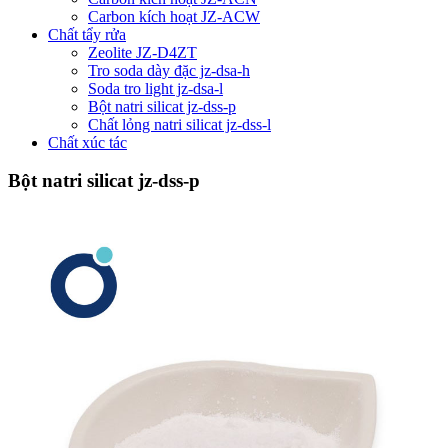
Carbon kích hoạt JZ-ACW
Chất tẩy rửa
Zeolite JZ-D4ZT
Tro soda dày đặc jz-dsa-h
Soda tro light jz-dsa-l
Bột natri silicat jz-dss-p
Chất lỏng natri silicat jz-dss-l
Chất xúc tác
Bột natri silicat jz-dss-p