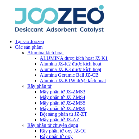
Tại sao Joozeo
Các sản phẩm
Alumina kích hoạt
ALUMINA được kích hoạt JZ-K1
Alumina JZ-K2 được kích hoạt
Alumina JZ-K3 được kích hoạt
Alumina Geramic Ball JZ-CB
Alumina JZ-K1W được kích hoạt
Rây phân tử
Mây phân tử JZ-ZMS3
Mây phân tử JZ-ZMS4
Mây phân tử JZ-ZMS5
Mây phân tử JZ-ZMS9
Bột sàng phân tử JZ-ZT
Mây phân tử JZ-AZ
Rây phân tử chuyên dụng
Rây phân tử oxy JZ-OI
Rây phân tử oxy