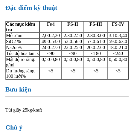
Đặc điểm kỹ thuật
Các mục kiểm
Fs-i
FS-II
FS-III
FS-IV
tra
Mô -đun
2,00-2,20
2.30-2.50
2.80-3.00
3.10-3,40
SiO2 %
49.0-53.0
52.0-56.0
57.0-61.0
59.0-63.0
Na2o %
24.0-27.0
22.0-25.0
20.0-23.0
18.0-21.0
Tốc độ hòa tan: s
<90
<90
<180
<240
Mật độ rõ ràng:
0,50-0,80
0,50-0,80
0,50-0,80
0,50-0,80
g/ml
Dư lượng sàng
<5
<5
<5
<5
100 lưới%
Bưu kiện
Túi giấy 25kg/kraft
Chú ý