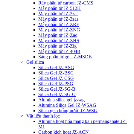
Rây phân tử carbon JZ-CMS
Mây phân tử JZ-512H
Mây phân tử JZ-2zas
Mây phân tử JZ-3zas
Mây phân tử JZ-ZRF
Mây phân tử JZ-ZNG
Mây phân tử JZ-Zac
Mây phân tử JZ-ZHS
Mây phân tử JZ-Zig
Mây phân tử JZ-404B
Sàng phân tử gói JZ-MSDB
Gel silica
Silica Gel JZ-ASG
Silica Gel JZ-BSG
Silica Gel JZ-CSG
Silica Gel JZ-PSG
Silica Gel JZ-SG-B
Silica Gel JZ-SG-O
Alumina silica gel jz-sag
Alumina Silica Gel JZ-WSAG
Silica gel chống nước JZ-WSG
Vật liệu thanh lọc
Alumina hoạt hóa mang kali permanganate JZ-
M1
Carbon kích hoạt JZ-ACN