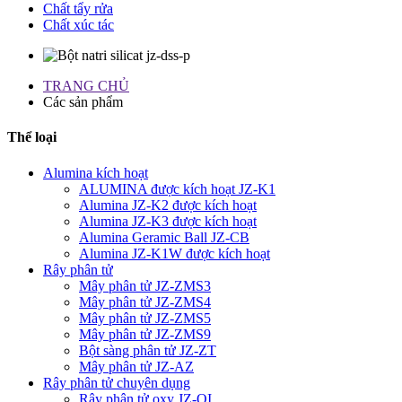
Chất tẩy rửa
Chất xúc tác
TRANG CHỦ
Các sản phẩm
Thể loại
Alumina kích hoạt
ALUMINA được kích hoạt JZ-K1
Alumina JZ-K2 được kích hoạt
Alumina JZ-K3 được kích hoạt
Alumina Geramic Ball JZ-CB
Alumina JZ-K1W được kích hoạt
Rây phân tử
Mây phân tử JZ-ZMS3
Mây phân tử JZ-ZMS4
Mây phân tử JZ-ZMS5
Mây phân tử JZ-ZMS9
Bột sàng phân tử JZ-ZT
Mây phân tử JZ-AZ
Rây phân tử chuyên dụng
Rây phân tử oxy JZ-OI