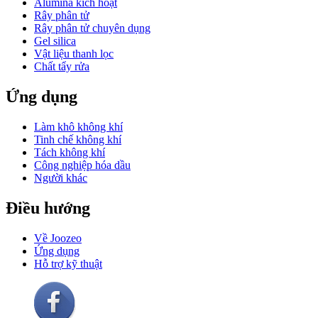
Alumina kích hoạt
Rây phân tử
Rây phân tử chuyên dụng
Gel silica
Vật liệu thanh lọc
Chất tẩy rửa
Ứng dụng
Làm khô không khí
Tinh chế không khí
Tách không khí
Công nghiệp hóa dầu
Người khác
Điều hướng
Về Joozeo
Ứng dụng
Hỗ trợ kỹ thuật