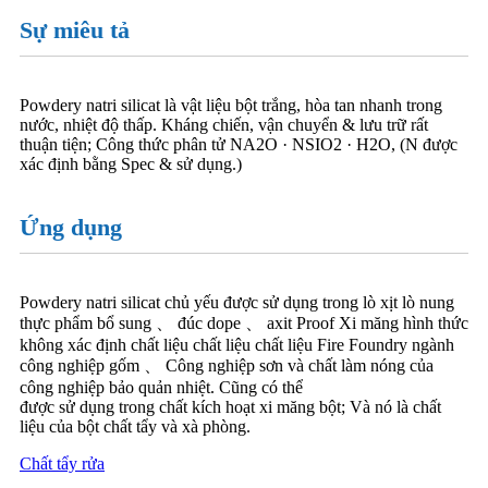
Sự miêu tả
Powdery natri silicat là vật liệu bột trắng, hòa tan nhanh trong
nước, nhiệt độ thấp. Kháng chiến, vận chuyển & lưu trữ rất
thuận tiện; Công thức phân tử NA2O · NSIO2 · H2O, (N được
xác định bằng Spec & sử dụng.)
Ứng dụng
Powdery natri silicat chủ yếu được sử dụng trong lò xịt lò nung
thực phẩm bổ sung 、 đúc dope 、 axit Proof Xi măng hình thức
không xác định chất liệu chất liệu chất liệu Fire Foundry ngành
công nghiệp gốm 、 Công nghiệp sơn và chất làm nóng của
công nghiệp bảo quản nhiệt. Cũng có thể
được sử dụng trong chất kích hoạt xi măng bột; Và nó là chất
liệu của bột chất tẩy và xà phòng.
Chất tẩy rửa