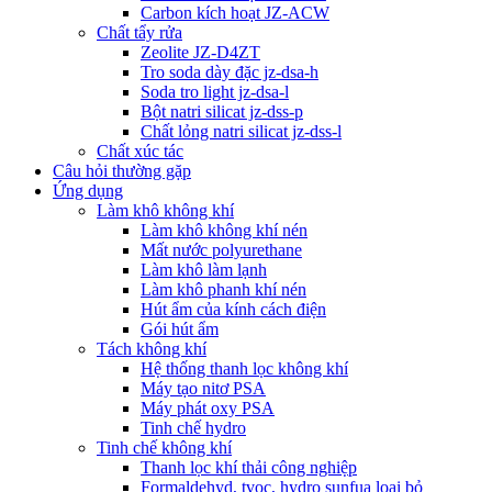
Carbon kích hoạt JZ-ACW
Chất tẩy rửa
Zeolite JZ-D4ZT
Tro soda dày đặc jz-dsa-h
Soda tro light jz-dsa-l
Bột natri silicat jz-dss-p
Chất lỏng natri silicat jz-dss-l
Chất xúc tác
Câu hỏi thường gặp
Ứng dụng
Làm khô không khí
Làm khô không khí nén
Mất nước polyurethane
Làm khô làm lạnh
Làm khô phanh khí nén
Hút ẩm của kính cách điện
Gói hút ẩm
Tách không khí
Hệ thống thanh lọc không khí
Máy tạo nitơ PSA
Máy phát oxy PSA
Tinh chế hydro
Tinh chế không khí
Thanh lọc khí thải công nghiệp
Formaldehyd, tvoc, hydro sunfua loại bỏ