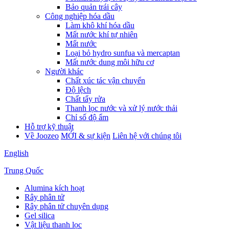
Bảo quản trái cây
Công nghiệp hóa dầu
Làm khô khí hóa dầu
Mất nước khí tự nhiên
Mất nước
Loại bỏ hydro sunfua và mercaptan
Mất nước dung môi hữu cơ
Người khác
Chất xúc tác vận chuyển
Độ lệch
Chất tẩy rửa
Thanh lọc nước và xử lý nước thải
Chỉ số độ ẩm
Hỗ trợ kỹ thuật
Về Joozeo
MỚI & sự kiện
Liên hệ với chúng tôi
English
Trung Quốc
Alumina kích hoạt
Rây phân tử
Rây phân tử chuyên dụng
Gel silica
Vật liệu thanh lọc