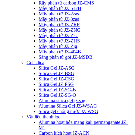
Rây phân tử carbon JZ-CMS
Mây phân tử JZ-512H
Mây phân tử JZ-2zas
Mây phân tử JZ-3zas
Mây phân tử JZ-ZRF
Mây phân tử JZ-ZNG
Mây phân tử JZ-Zac
Mây phân tử JZ-ZHS
Mây phân tử JZ-Zig
Mây phân tử JZ-404B
Sàng phân tử gói JZ-MSDB
Gel silica
Silica Gel JZ-ASG
Silica Gel JZ-BSG
Silica Gel JZ-CSG
Silica Gel JZ-PSG
Silica Gel JZ-SG-B
Silica Gel JZ-SG-O
Alumina silica gel jz-sag
Alumina Silica Gel JZ-WSAG
Silica gel chống nước JZ-WSG
Vật liệu thanh lọc
Alumina hoạt hóa mang kali permanganate JZ-
M1
Carbon kích hoạt JZ-ACN