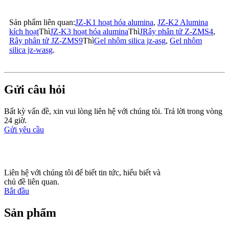
Sản phẩm liên quan:
JZ-K1 hoạt hóa alumina
,
JZ-K2 Alumina
kích hoạt
Thì
JZ-K3 hoạt hóa alumina
Thì
J
Rây phân tử Z-ZMS4
,
Rây phân tử JZ-ZMS9
Thì
Gel nhôm silica jz-asg
,
Gel nhôm
silica jz-wasg
.
Gửi câu hỏi
Bất kỳ vấn đề, xin vui lòng liên hệ với chúng tôi. Trả lời trong vòng
24 giờ.
Gửi yêu cầu
Liên hệ với chúng tôi để biết tin tức, hiểu biết và
chủ đề liên quan.
Bắt đầu
Sản phẩm