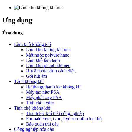
Ứng dụng
Ứng dụng
Làm khô không khí
Làm khô không khí nén
Mất nước polyurethane
Làm khô làm lạnh
Làm khô phanh khí nén
Hút ẩm của kính cách điện
Gói hút ẩm
Tách không khí
Hệ thống thanh lọc không khí
Máy tạo nitơ PSA
Máy phát oxy PSA
Tinh chế hydro
Tinh chế không khí
Thanh lọc khí thải công nghiệp
Formaldehyd, tvoc, hydro sunfua loại bỏ
Bảo quản trái cây
Công nghiệp hóa dầu