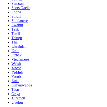
Samoan
Scots Gaelic
Shona
Sindhi
Sundanese
Swahili
Tajik
Tamil
Telugu
Thai
Ukrainian
Urdu
Uzbek
Vietnamese
Welsh
Xhosa
Yiddish
Yoruba
Zulu
Kinyarwanda
Tatar
Oriya
Turkmen
Uyghur