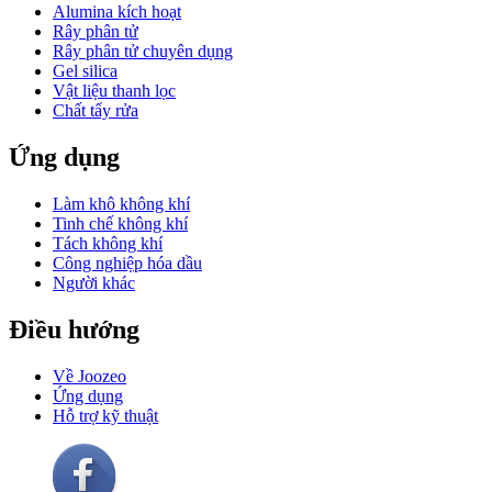
Alumina kích hoạt
Rây phân tử
Rây phân tử chuyên dụng
Gel silica
Vật liệu thanh lọc
Chất tẩy rửa
Ứng dụng
Làm khô không khí
Tinh chế không khí
Tách không khí
Công nghiệp hóa dầu
Người khác
Điều hướng
Về Joozeo
Ứng dụng
Hỗ trợ kỹ thuật