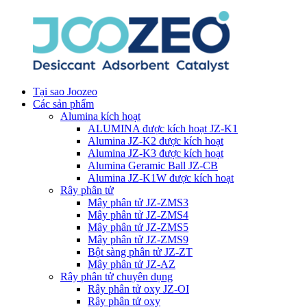
Tại sao Joozeo
Các sản phẩm
Alumina kích hoạt
ALUMINA được kích hoạt JZ-K1
Alumina JZ-K2 được kích hoạt
Alumina JZ-K3 được kích hoạt
Alumina Geramic Ball JZ-CB
Alumina JZ-K1W được kích hoạt
Rây phân tử
Mây phân tử JZ-ZMS3
Mây phân tử JZ-ZMS4
Mây phân tử JZ-ZMS5
Mây phân tử JZ-ZMS9
Bột sàng phân tử JZ-ZT
Mây phân tử JZ-AZ
Rây phân tử chuyên dụng
Rây phân tử oxy JZ-OI
Rây phân tử oxy