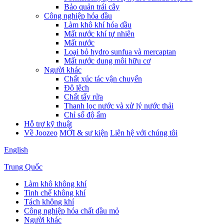
Bảo quản trái cây
Công nghiệp hóa dầu
Làm khô khí hóa dầu
Mất nước khí tự nhiên
Mất nước
Loại bỏ hydro sunfua và mercaptan
Mất nước dung môi hữu cơ
Người khác
Chất xúc tác vận chuyển
Độ lệch
Chất tẩy rửa
Thanh lọc nước và xử lý nước thải
Chỉ số độ ẩm
Hỗ trợ kỹ thuật
Về Joozeo
MỚI & sự kiện
Liên hệ với chúng tôi
English
Trung Quốc
Làm khô không khí
Tinh chế không khí
Tách không khí
Công nghiệp hóa chất dầu mỏ
Người khác