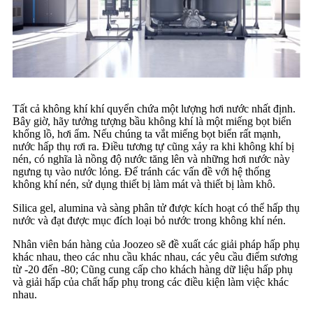
Tất cả không khí khí quyển chứa một lượng hơi nước nhất định.
Bây giờ, hãy tưởng tượng bầu không khí là một miếng bọt biển
khổng lồ, hơi ẩm. Nếu chúng ta vắt miếng bọt biển rất mạnh,
nước hấp thụ rơi ra. Điều tương tự cũng xảy ra khi không khí bị
nén, có nghĩa là nồng độ nước tăng lên và những hơi nước này
ngưng tụ vào nước lỏng. Để tránh các vấn đề với hệ thống
không khí nén, sử dụng thiết bị làm mát và thiết bị làm khô.
Silica gel, alumina và sàng phân tử được kích hoạt có thể hấp thụ
nước và đạt được mục đích loại bỏ nước trong không khí nén.
Nhân viên bán hàng của Joozeo sẽ đề xuất các giải pháp hấp phụ
khác nhau, theo các nhu cầu khác nhau, các yêu cầu điểm sương
từ -20 đến -80; Cũng cung cấp cho khách hàng dữ liệu hấp phụ
và giải hấp của chất hấp phụ trong các điều kiện làm việc khác
nhau.