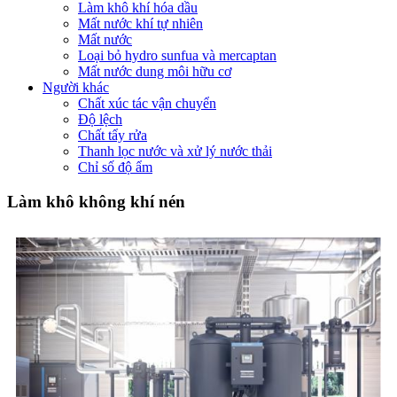
Làm khô khí hóa dầu
Mất nước khí tự nhiên
Mất nước
Loại bỏ hydro sunfua và mercaptan
Mất nước dung môi hữu cơ
Người khác
Chất xúc tác vận chuyển
Độ lệch
Chất tẩy rửa
Thanh lọc nước và xử lý nước thải
Chỉ số độ ẩm
Làm khô không khí nén