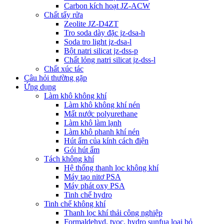
Carbon kích hoạt JZ-ACW
Chất tẩy rửa
Zeolite JZ-D4ZT
Tro soda dày đặc jz-dsa-h
Soda tro light jz-dsa-l
Bột natri silicat jz-dss-p
Chất lỏng natri silicat jz-dss-l
Chất xúc tác
Câu hỏi thường gặp
Ứng dụng
Làm khô không khí
Làm khô không khí nén
Mất nước polyurethane
Làm khô làm lạnh
Làm khô phanh khí nén
Hút ẩm của kính cách điện
Gói hút ẩm
Tách không khí
Hệ thống thanh lọc không khí
Máy tạo nitơ PSA
Máy phát oxy PSA
Tinh chế hydro
Tinh chế không khí
Thanh lọc khí thải công nghiệp
Formaldehyd, tvoc, hydro sunfua loại bỏ