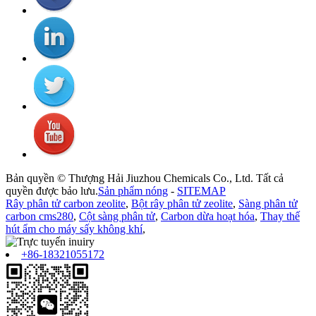
Bản quyền © Thượng Hải Jiuzhou Chemicals Co., Ltd. Tất cả
quyền được bảo lưu.
Sản phẩm nóng
-
SITEMAP
Rây phân tử carbon zeolite
,
Bột rây phân tử zeolite
,
Sàng phân tử
carbon cms280
,
Cột sàng phân tử
,
Carbon dừa hoạt hóa
,
Thay thế
hút ẩm cho máy sấy không khí
,
+86-18321055172