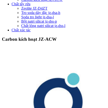
Chất tẩy rửa
Zeolite JZ-D4ZT
Tro soda dày đặc jz-dsa-h
Soda tro light jz-dsa-l
Bột natri silicat jz-dss-p
Chất lỏng natri silicat jz-dss-l
Chất xúc tác
Carbon kích hoạt JZ-ACW