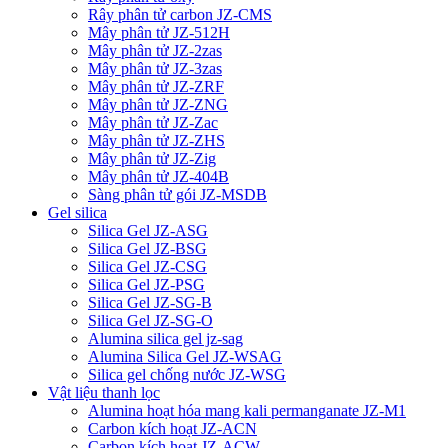
Rây phân tử carbon JZ-CMS
Mây phân tử JZ-512H
Mây phân tử JZ-2zas
Mây phân tử JZ-3zas
Mây phân tử JZ-ZRF
Mây phân tử JZ-ZNG
Mây phân tử JZ-Zac
Mây phân tử JZ-ZHS
Mây phân tử JZ-Zig
Mây phân tử JZ-404B
Sàng phân tử gói JZ-MSDB
Gel silica
Silica Gel JZ-ASG
Silica Gel JZ-BSG
Silica Gel JZ-CSG
Silica Gel JZ-PSG
Silica Gel JZ-SG-B
Silica Gel JZ-SG-O
Alumina silica gel jz-sag
Alumina Silica Gel JZ-WSAG
Silica gel chống nước JZ-WSG
Vật liệu thanh lọc
Alumina hoạt hóa mang kali permanganate JZ-M1
Carbon kích hoạt JZ-ACN
Carbon kích hoạt JZ-ACW