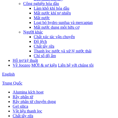
Công nghiệp hóa dầu
Làm khô khí hóa dầu
Mất nước khí tự nhiên
Mất nước
Loại bỏ hydro sunfua và mercaptan
Mất nước dung môi hữu cơ
Người khác
Chất xúc tác vận chuyển
Độ lệch
Chất tẩy rửa
Thanh lọc nước và xử lý nước thải
Chỉ số độ ẩm
Hỗ trợ kỹ thuật
Về Joozeo
MỚI & sự kiện
Liên hệ với chúng tôi
English
Trung Quốc
Alumina kích hoạt
Rây phân tử
Rây phân tử chuyên dụng
Gel silica
Vật liệu thanh lọc
Chất tẩy rửa