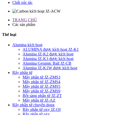
Chất xúc tác
TRANG CHỦ
Các sản phẩm
Thể loại
Alumina kích hoạt
ALUMINA được kích hoạt JZ-K1
Alumina JZ-K2 được kích hoạt
Alumina JZ-K3 được kích hoạt
Alumina Geramic Ball JZ-CB
Alumina JZ-K1W được kích hoạt
Rây phân tử
Mây phân tử JZ-ZMS3
Mây phân tử JZ-ZMS4
Mây phân tử JZ-ZMS5
Mây phân tử JZ-ZMS9
Bột sàng phân tử JZ-ZT
Mây phân tử JZ-AZ
Rây phân tử chuyên dụng
Rây phân tử oxy JZ-OI
Rây phân tử oxy