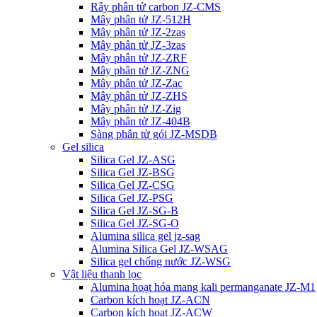
Rây phân tử carbon JZ-CMS
Mây phân tử JZ-512H
Mây phân tử JZ-2zas
Mây phân tử JZ-3zas
Mây phân tử JZ-ZRF
Mây phân tử JZ-ZNG
Mây phân tử JZ-Zac
Mây phân tử JZ-ZHS
Mây phân tử JZ-Zig
Mây phân tử JZ-404B
Sàng phân tử gói JZ-MSDB
Gel silica
Silica Gel JZ-ASG
Silica Gel JZ-BSG
Silica Gel JZ-CSG
Silica Gel JZ-PSG
Silica Gel JZ-SG-B
Silica Gel JZ-SG-O
Alumina silica gel jz-sag
Alumina Silica Gel JZ-WSAG
Silica gel chống nước JZ-WSG
Vật liệu thanh lọc
Alumina hoạt hóa mang kali permanganate JZ-M1
Carbon kích hoạt JZ-ACN
Carbon kích hoạt JZ-ACW