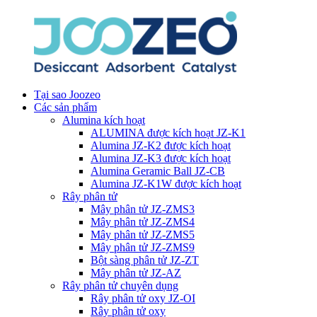
Tại sao Joozeo
Các sản phẩm
Alumina kích hoạt
ALUMINA được kích hoạt JZ-K1
Alumina JZ-K2 được kích hoạt
Alumina JZ-K3 được kích hoạt
Alumina Geramic Ball JZ-CB
Alumina JZ-K1W được kích hoạt
Rây phân tử
Mây phân tử JZ-ZMS3
Mây phân tử JZ-ZMS4
Mây phân tử JZ-ZMS5
Mây phân tử JZ-ZMS9
Bột sàng phân tử JZ-ZT
Mây phân tử JZ-AZ
Rây phân tử chuyên dụng
Rây phân tử oxy JZ-OI
Rây phân tử oxy