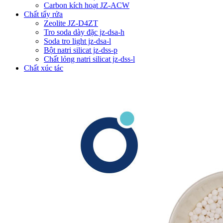
Carbon kích hoạt JZ-ACW
Chất tẩy rửa
Zeolite JZ-D4ZT
Tro soda dày đặc jz-dsa-h
Soda tro light jz-dsa-l
Bột natri silicat jz-dss-p
Chất lỏng natri silicat jz-dss-l
Chất xúc tác