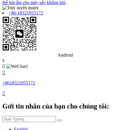
thế hút ẩm cho máy sấy không khí
,
+86-18321055172
Android
x


+8618321055172

Gửi tin nhắn của bạn cho chúng tôi:
English