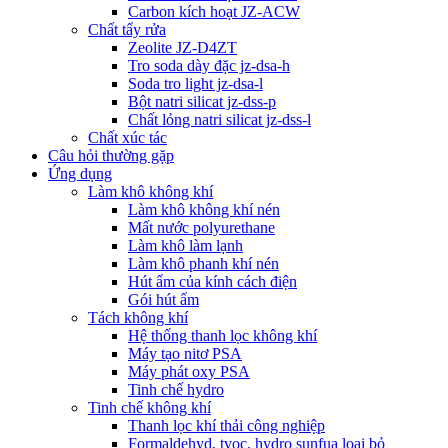
Carbon kích hoạt JZ-ACW
Chất tẩy rửa
Zeolite JZ-D4ZT
Tro soda dày đặc jz-dsa-h
Soda tro light jz-dsa-l
Bột natri silicat jz-dss-p
Chất lỏng natri silicat jz-dss-l
Chất xúc tác
Câu hỏi thường gặp
Ứng dụng
Làm khô không khí
Làm khô không khí nén
Mất nước polyurethane
Làm khô làm lạnh
Làm khô phanh khí nén
Hút ẩm của kính cách điện
Gói hút ẩm
Tách không khí
Hệ thống thanh lọc không khí
Máy tạo nitơ PSA
Máy phát oxy PSA
Tinh chế hydro
Tinh chế không khí
Thanh lọc khí thải công nghiệp
Formaldehyd, tvoc, hydro sunfua loại bỏ