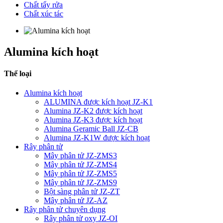
Chất tẩy rửa
Chất xúc tác
Alumina kích hoạt
Thể loại
Alumina kích hoạt
ALUMINA được kích hoạt JZ-K1
Alumina JZ-K2 được kích hoạt
Alumina JZ-K3 được kích hoạt
Alumina Geramic Ball JZ-CB
Alumina JZ-K1W được kích hoạt
Rây phân tử
Mây phân tử JZ-ZMS3
Mây phân tử JZ-ZMS4
Mây phân tử JZ-ZMS5
Mây phân tử JZ-ZMS9
Bột sàng phân tử JZ-ZT
Mây phân tử JZ-AZ
Rây phân tử chuyên dụng
Rây phân tử oxy JZ-OI