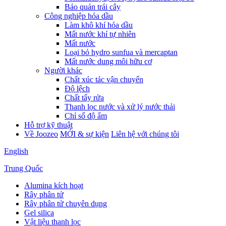
Bảo quản trái cây
Công nghiệp hóa dầu
Làm khô khí hóa dầu
Mất nước khí tự nhiên
Mất nước
Loại bỏ hydro sunfua và mercaptan
Mất nước dung môi hữu cơ
Người khác
Chất xúc tác vận chuyển
Độ lệch
Chất tẩy rửa
Thanh lọc nước và xử lý nước thải
Chỉ số độ ẩm
Hỗ trợ kỹ thuật
Về Joozeo
MỚI & sự kiện
Liên hệ với chúng tôi
English
Trung Quốc
Alumina kích hoạt
Rây phân tử
Rây phân tử chuyên dụng
Gel silica
Vật liệu thanh lọc