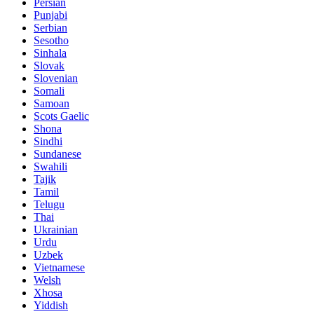
Persian
Punjabi
Serbian
Sesotho
Sinhala
Slovak
Slovenian
Somali
Samoan
Scots Gaelic
Shona
Sindhi
Sundanese
Swahili
Tajik
Tamil
Telugu
Thai
Ukrainian
Urdu
Uzbek
Vietnamese
Welsh
Xhosa
Yiddish