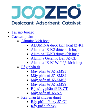
Tại sao Joozeo
Các sản phẩm
Alumina kích hoạt
ALUMINA được kích hoạt JZ-K1
Alumina JZ-K2 được kích hoạt
Alumina JZ-K3 được kích hoạt
Alumina Geramic Ball JZ-CB
Alumina JZ-K1W được kích hoạt
Rây phân tử
Mây phân tử JZ-ZMS3
Mây phân tử JZ-ZMS4
Mây phân tử JZ-ZMS5
Mây phân tử JZ-ZMS9
Bột sàng phân tử JZ-ZT
Mây phân tử JZ-AZ
Rây phân tử chuyên dụng
Rây phân tử oxy JZ-OI
Rây phân tử oxy