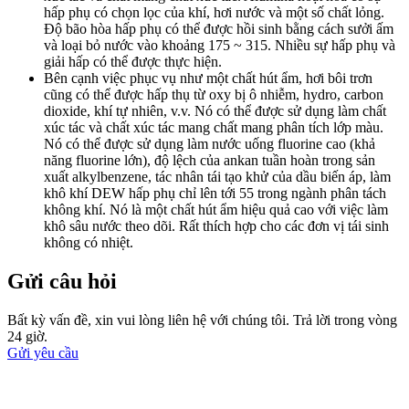
hấp phụ có chọn lọc của khí, hơi nước và một số chất lỏng.
Độ bão hòa hấp phụ có thể được hồi sinh bằng cách sưởi ấm
và loại bỏ nước vào khoảng 175 ~ 315. Nhiều sự hấp phụ và
giải hấp có thể được thực hiện.
Bên cạnh việc phục vụ như một chất hút ẩm, hơi bôi trơn
cũng có thể được hấp thụ từ oxy bị ô nhiễm, hydro, carbon
dioxide, khí tự nhiên, v.v. Nó có thể được sử dụng làm chất
xúc tác và chất xúc tác mang chất mang phân tích lớp màu.
Nó có thể được sử dụng làm nước uống fluorine cao (khả
năng fluorine lớn), độ lệch của ankan tuần hoàn trong sản
xuất alkylbenzene, tác nhân tái tạo khử của dầu biến áp, làm
khô khí DEW hấp phụ chỉ lên tới 55 trong ngành phân tách
không khí. Nó là một chất hút ẩm hiệu quả cao với việc làm
khô sâu nước theo dõi. Rất thích hợp cho các đơn vị tái sinh
không có nhiệt.
Gửi câu hỏi
Bất kỳ vấn đề, xin vui lòng liên hệ với chúng tôi. Trả lời trong vòng
24 giờ.
Gửi yêu cầu