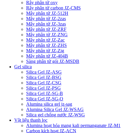
Rây phân tử oxy
Rây phân tử carbon JZ-CMS
Mây phân tử JZ-512H
Mây phân tử JZ-2zas
Mây phân tử JZ-3zas
Mây phân tử JZ-ZRF
Mây phân tử JZ-ZNG
Mây phân tử JZ-Zac
Mây phân tử JZ-ZHS
Mây phân tử JZ-Zig
Mây phân tử JZ-404B
Sàng phân tử gói JZ-MSDB
Gel silica
Silica Gel JZ-ASG
Silica Gel JZ-BSG
Silica Gel JZ-CSG
Silica Gel JZ-PSG
Silica Gel JZ-SG-B
Silica Gel JZ-SG-O
Alumina silica gel jz-sag
Alumina Silica Gel JZ-WSAG
Silica gel chống nước JZ-WSG
Vật liệu thanh lọc
Alumina hoạt hóa mang kali permanganate JZ-M1
Carbon kích hoạt JZ-ACN