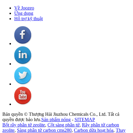
Về Joozeo
Ứng dụng
Hỗ trợ kỹ thuật
Bản quyền © Thượng Hải Jiuzhou Chemicals Co., Ltd. Tất cả
quyền được bảo lưu.
Sản phẩm nóng
-
SITEMAP
Bột rây phân tử zeolite
,
Cột sàng phân tử
,
Rây phân tử carbon
zeolite
,
Sàng phân tử carbon cms280
,
Carbon dừa hoạt hóa
,
Thay