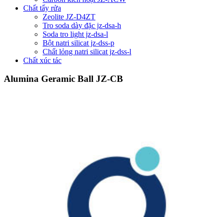
Chất tẩy rửa
Zeolite JZ-D4ZT
Tro soda dày đặc jz-dsa-h
Soda tro light jz-dsa-l
Bột natri silicat jz-dss-p
Chất lỏng natri silicat jz-dss-l
Chất xúc tác
Alumina Geramic Ball JZ-CB