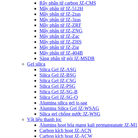
Rây phân tử carbon JZ-CMS
Mây phân tử JZ-512H
Mây phân tử JZ-2zas
Mây phân tử JZ-3zas
Mây phân tử JZ-ZRF
Mây phân tử JZ-ZNG
Mây phân tử JZ-Zac
Mây phân tử JZ-ZHS
Mây phân tử JZ-Zig
Mây phân tử JZ-404B
Sàng phân tử gói JZ-MSDB
Gel silica
Silica Gel JZ-ASG
Silica Gel JZ-BSG
Silica Gel JZ-CSG
Silica Gel JZ-PSG
Silica Gel JZ-SG-B
Silica Gel JZ-SG-O
Alumina silica gel jz-sag
Alumina Silica Gel JZ-WSAG
Silica gel chống nước JZ-WSG
Vật liệu thanh lọc
Alumina hoạt hóa mang kali permanganate JZ-M1
Carbon kích hoạt JZ-ACN
Carbon kích hoạt JZ-ACW