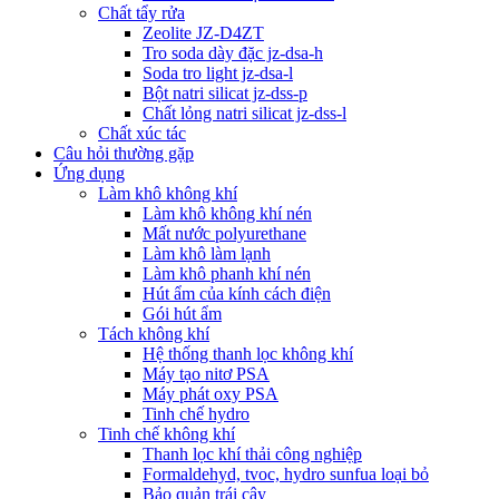
Chất tẩy rửa
Zeolite JZ-D4ZT
Tro soda dày đặc jz-dsa-h
Soda tro light jz-dsa-l
Bột natri silicat jz-dss-p
Chất lỏng natri silicat jz-dss-l
Chất xúc tác
Câu hỏi thường gặp
Ứng dụng
Làm khô không khí
Làm khô không khí nén
Mất nước polyurethane
Làm khô làm lạnh
Làm khô phanh khí nén
Hút ẩm của kính cách điện
Gói hút ẩm
Tách không khí
Hệ thống thanh lọc không khí
Máy tạo nitơ PSA
Máy phát oxy PSA
Tinh chế hydro
Tinh chế không khí
Thanh lọc khí thải công nghiệp
Formaldehyd, tvoc, hydro sunfua loại bỏ
Bảo quản trái cây