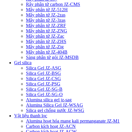
Rây phân tử carbon JZ-CMS
Mây phân tử JZ-512H
Mây phân tử JZ-2zas
Mây phân tử JZ-3zas
Mây phân tử JZ-ZRF
Mây phân tử JZ-ZNG
Mây phân tử JZ-Zac
Mây phân tử JZ-ZHS
Mây phân tử JZ-Zig
Mây phân tử JZ-404B
Sàng phân tử gói JZ-MSDB
Gel silica
Silica Gel JZ-ASG
Silica Gel JZ-BSG
Silica Gel JZ-CSG
Silica Gel JZ-PSG
Silica Gel JZ-SG-B
Silica Gel JZ-SG-O
Alumina silica gel jz-sag
Alumina Silica Gel JZ-WSAG
Silica gel chống nước JZ-WSG
Vật liệu thanh lọc
Alumina hoạt hóa mang kali permanganate JZ-M1
Carbon kích hoạt JZ-ACN
Carbon kích hoạt JZ-ACW