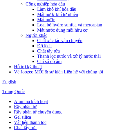
Công nghiệp hóa dầu
Làm khô khí hóa dầu
Mất nước khí tự nhiên
Mất nước
Loại bỏ hydro sunfua và mercaptan
Mất nước dung môi hữu cơ
Người khác
Chất xúc tác vận chuyển
Độ lệch
Chất tẩy rửa
Thanh lọc nước và xử lý nước thải
Chỉ số độ ẩm
Hỗ trợ kỹ thuật
Về Joozeo
MỚI & sự kiện
Liên hệ với chúng tôi
English
Trung Quốc
Alumina kích hoạt
Rây phân tử
Rây phân tử chuyên dụng
Gel silica
Vật liệu thanh lọc
Chất tẩy rửa