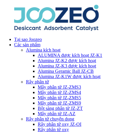
Tại sao Joozeo
Các sản phẩm
Alumina kích hoạt
ALUMINA được kích hoạt JZ-K1
Alumina JZ-K2 được kích hoạt
Alumina JZ-K3 được kích hoạt
Alumina Geramic Ball JZ-CB
Alumina JZ-K1W được kích hoạt
Rây phân tử
Mây phân tử JZ-ZMS3
Mây phân tử JZ-ZMS4
Mây phân tử JZ-ZMS5
Mây phân tử JZ-ZMS9
Bột sàng phân tử JZ-ZT
Mây phân tử JZ-AZ
Rây phân tử chuyên dụng
Rây phân tử oxy JZ-OI
Rây phân tử oxy