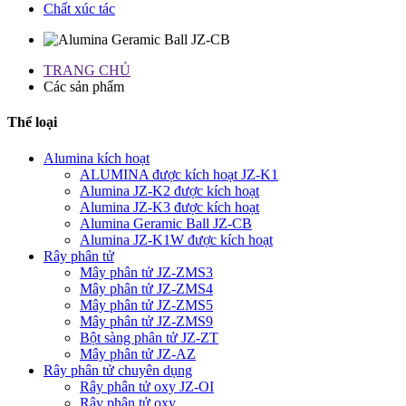
Chất xúc tác
TRANG CHỦ
Các sản phẩm
Thể loại
Alumina kích hoạt
ALUMINA được kích hoạt JZ-K1
Alumina JZ-K2 được kích hoạt
Alumina JZ-K3 được kích hoạt
Alumina Geramic Ball JZ-CB
Alumina JZ-K1W được kích hoạt
Rây phân tử
Mây phân tử JZ-ZMS3
Mây phân tử JZ-ZMS4
Mây phân tử JZ-ZMS5
Mây phân tử JZ-ZMS9
Bột sàng phân tử JZ-ZT
Mây phân tử JZ-AZ
Rây phân tử chuyên dụng
Rây phân tử oxy JZ-OI
Rây phân tử oxy