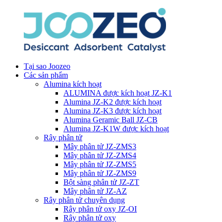
Tại sao Joozeo
Các sản phẩm
Alumina kích hoạt
ALUMINA được kích hoạt JZ-K1
Alumina JZ-K2 được kích hoạt
Alumina JZ-K3 được kích hoạt
Alumina Geramic Ball JZ-CB
Alumina JZ-K1W được kích hoạt
Rây phân tử
Mây phân tử JZ-ZMS3
Mây phân tử JZ-ZMS4
Mây phân tử JZ-ZMS5
Mây phân tử JZ-ZMS9
Bột sàng phân tử JZ-ZT
Mây phân tử JZ-AZ
Rây phân tử chuyên dụng
Rây phân tử oxy JZ-OI
Rây phân tử oxy