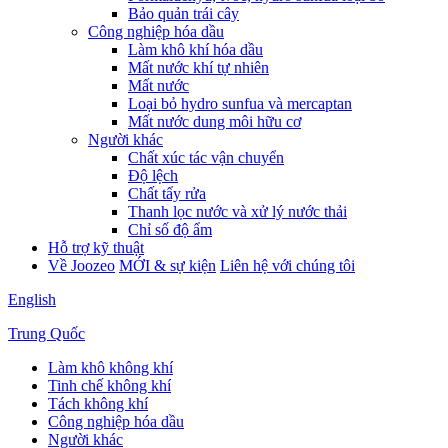
Bảo quản trái cây
Công nghiệp hóa dầu
Làm khô khí hóa dầu
Mất nước khí tự nhiên
Mất nước
Loại bỏ hydro sunfua và mercaptan
Mất nước dung môi hữu cơ
Người khác
Chất xúc tác vận chuyển
Độ lệch
Chất tẩy rửa
Thanh lọc nước và xử lý nước thải
Chỉ số độ ẩm
Hỗ trợ kỹ thuật
Về Joozeo
MỚI & sự kiện
Liên hệ với chúng tôi
English
Trung Quốc
Làm khô không khí
Tinh chế không khí
Tách không khí
Công nghiệp hóa dầu
Người khác