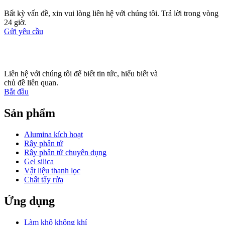
Bất kỳ vấn đề, xin vui lòng liên hệ với chúng tôi. Trả lời trong vòng
24 giờ.
Gửi yêu cầu
Liên hệ với chúng tôi để biết tin tức, hiểu biết và
chủ đề liên quan.
Bắt đầu
Sản phẩm
Alumina kích hoạt
Rây phân tử
Rây phân tử chuyên dụng
Gel silica
Vật liệu thanh lọc
Chất tẩy rửa
Ứng dụng
Làm khô không khí