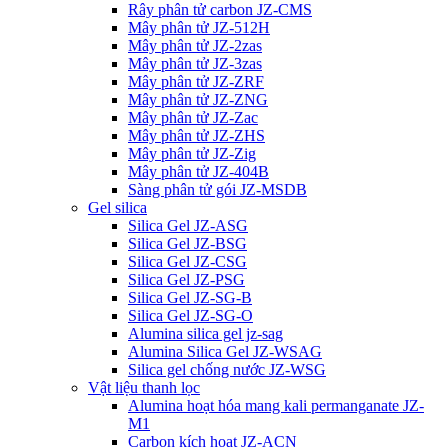
Rây phân tử carbon JZ-CMS
Mây phân tử JZ-512H
Mây phân tử JZ-2zas
Mây phân tử JZ-3zas
Mây phân tử JZ-ZRF
Mây phân tử JZ-ZNG
Mây phân tử JZ-Zac
Mây phân tử JZ-ZHS
Mây phân tử JZ-Zig
Mây phân tử JZ-404B
Sàng phân tử gói JZ-MSDB
Gel silica
Silica Gel JZ-ASG
Silica Gel JZ-BSG
Silica Gel JZ-CSG
Silica Gel JZ-PSG
Silica Gel JZ-SG-B
Silica Gel JZ-SG-O
Alumina silica gel jz-sag
Alumina Silica Gel JZ-WSAG
Silica gel chống nước JZ-WSG
Vật liệu thanh lọc
Alumina hoạt hóa mang kali permanganate JZ-
M1
Carbon kích hoạt JZ-ACN