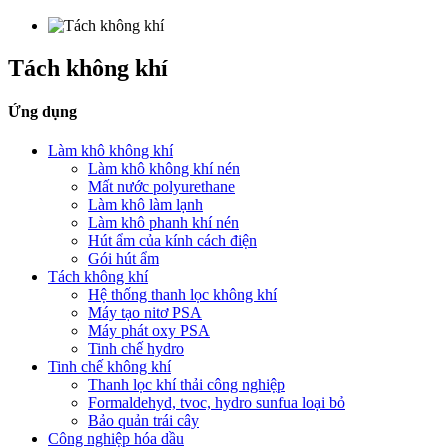
Tách không khí
Ứng dụng
Làm khô không khí
Làm khô không khí nén
Mất nước polyurethane
Làm khô làm lạnh
Làm khô phanh khí nén
Hút ẩm của kính cách điện
Gói hút ẩm
Tách không khí
Hệ thống thanh lọc không khí
Máy tạo nitơ PSA
Máy phát oxy PSA
Tinh chế hydro
Tinh chế không khí
Thanh lọc khí thải công nghiệp
Formaldehyd, tvoc, hydro sunfua loại bỏ
Bảo quản trái cây
Công nghiệp hóa dầu