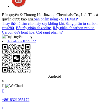
Bản quyền © Thượng Hải Jiuzhou Chemicals Co., Ltd. Tất cả
quyền được bảo lưu.
Sản phẩm nóng
-
SITEMAP
Thay thế hút ẩm cho máy sấy không khí
,
Sàng phân tử carbon
cms280
,
Bột rây phân tử zeolite
,
Rây phân tử carbon zeolite
,
Carbon dừa hoạt hóa
,
Cột sàng phân tử
,
+86-18321055172
Android
x


+8618321055172
