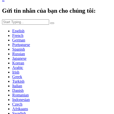
Gửi tin nhắn của bạn cho chúng tôi:
English
French
German
Portuguese
Spanish
Russian
Japanese
Korean
Arabic
Irish
Greek
Turkish
Italian
Danish
Romanian
Indonesian
Czech
Afrikaans
Swedish