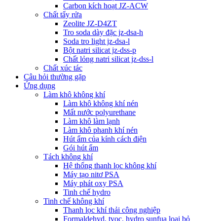
Carbon kích hoạt JZ-ACW
Chất tẩy rửa
Zeolite JZ-D4ZT
Tro soda dày đặc jz-dsa-h
Soda tro light jz-dsa-l
Bột natri silicat jz-dss-p
Chất lỏng natri silicat jz-dss-l
Chất xúc tác
Câu hỏi thường gặp
Ứng dụng
Làm khô không khí
Làm khô không khí nén
Mất nước polyurethane
Làm khô làm lạnh
Làm khô phanh khí nén
Hút ẩm của kính cách điện
Gói hút ẩm
Tách không khí
Hệ thống thanh lọc không khí
Máy tạo nitơ PSA
Máy phát oxy PSA
Tinh chế hydro
Tinh chế không khí
Thanh lọc khí thải công nghiệp
Formaldehyd, tvoc, hydro sunfua loại bỏ